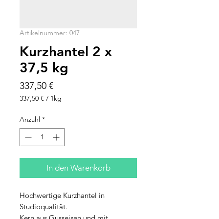
Artikelnummer: 047
Kurzhantel 2 x
37,5 kg
Preis
337,50 €
337,50 €
/
1kg
337,50 €
pro
Anzahl
*
1
Kilogramm
In den Warenkorb
Hochwertige Kurzhantel in
Studioqualität.
Kern aus Gusseisen und mit