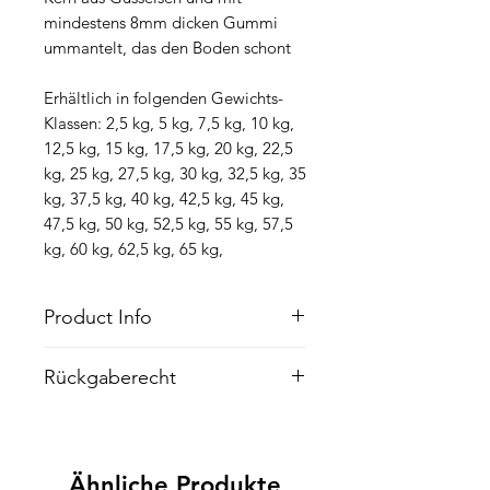
mindestens 8mm dicken Gummi
ummantelt, das den Boden schont
Erhältlich in folgenden Gewichts-
Klassen: 2,5 kg, 5 kg, 7,5 kg, 10 kg,
12,5 kg, 15 kg, 17,5 kg, 20 kg, 22,5
kg, 25 kg, 27,5 kg, 30 kg, 32,5 kg, 35
kg, 37,5 kg, 40 kg, 42,5 kg, 45 kg,
47,5 kg, 50 kg, 52,5 kg, 55 kg, 57,5
kg, 60 kg, 62,5 kg, 65 kg,
Product Info
Ich bin ein Produktdetail. Hier können
Rückgaberecht
Sie weitere Details zu Ihrem Produkt
wie beispielsweise Größen,
Ich bin eine Rückgaberichtlinie. Hier
Materialien und Anleitungen
können Sie Ihren Kunden erklären,
aufführen. Hier können Sie
was zu tun ist, falls diese mit dem
beschreiben, was Ihr Produkt
Ähnliche Produkte
Kauf nicht zufrieden sind. Klare